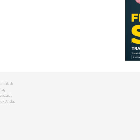
pihak di
ta,
vestasi,
tuk Anda.