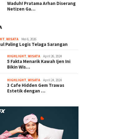
Waduh! Pratama Arhan Diserang
Netizen Ga…
A
GHT
,
WISATA
Mei 6, 2026
sul Paling Logis Telaga Sarangan
HIGHLIGHT
,
WISATA
April 26, 2024
5 Fakta Menarik Kawah Ijen Ini
Bikin Wis…
HIGHLIGHT
,
WISATA
April 24, 2024
3 Cafe Hidden Gem Trawas
Estetik dengan …