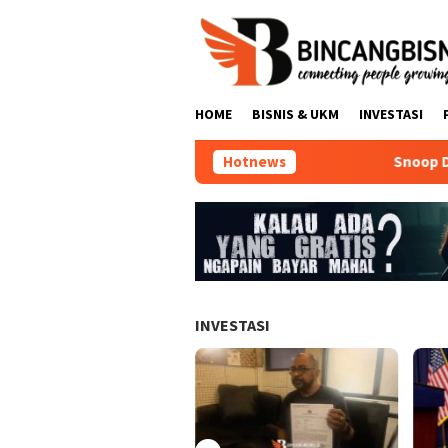
Loncat
ke
konten
HOME
BISNIS & UKM
INVESTASI
Hotnews
Snoop Dogg, Rap
INVESTASI