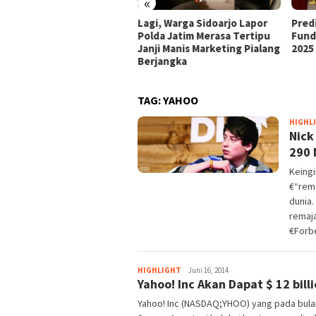
«
Lagi, Warga Sidoarjo Lapor
Pred
Polda Jatim Merasa Tertipu
Fund
Janji Manis Marketing Pialang
2025
Berjangka
TAG:
YAHOO
HIGHL
Nick
290 
Keing
€“rema
dunia.
remaja
€Forb
Agung
HIGHLIGHT
Juni 16, 2014
Yahoo! Inc Akan Dapat $ 12 billi
Yunianto.
SIP
Yahoo! Inc (NASDAQ;YHOO) yang pada bul