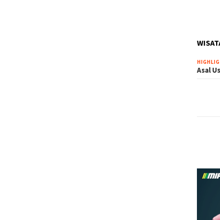
WISAT
HIGHLI
Asal U