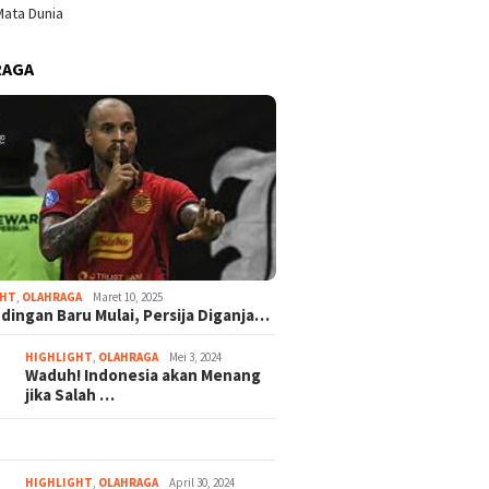
ata Dunia
RAGA
GHT
,
OLAHRAGA
Maret 10, 2025
dingan Baru Mulai, Persija Diganja…
HIGHLIGHT
,
OLAHRAGA
Mei 3, 2024
Waduh! Indonesia akan Menang
jika Salah …
HIGHLIGHT
,
OLAHRAGA
April 30, 2024