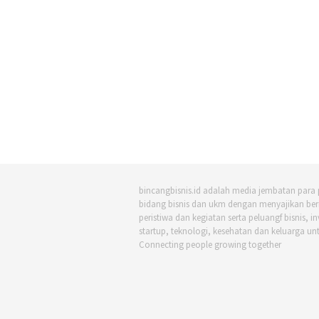
bincangbisnis.id adalah media jembatan para 
bidang bisnis dan ukm dengan menyajikan beri
peristiwa dan kegiatan serta peluangf bisnis, in
startup, teknologi, kesehatan dan keluarga un
Connecting people growing together