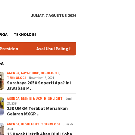
JUMAT, 7 AGUSTUS 2026
ARGA
TEKNOLOGI
n
Asal Usul Paling Logis Telaga Sarangan
Lagi, Wa
DA
AGENDA
,
GAYA HIDUP
,
HIGHLIGHT
,
TEKNOLOGI
November 18, 2024
Surabaya 2050 Seperti Apa? Ini
Jawaban P…
AGENDA
,
BISNIS & UKM
,
HIGHLIGHT
Juni
29, 2024
250 UMKM Terlibat Meriahkan
Gelaran MXGP…
AGENDA
,
HIGHLIGHT
,
TEKNOLOGI
Juni 26,
2024
25 Becak Listrik Akan Diuji Coba