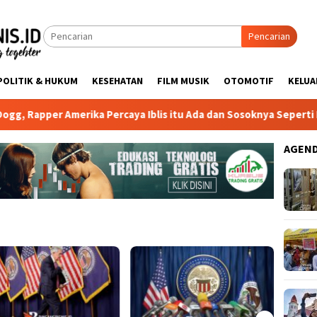
Pencarian
POLITIK & HUKUM
KESEHATAN
FILM MUSIK
OTOMOTIF
KELU
per Amerika Percaya Iblis itu Ada dan Sosoknya Seperti Preside
AGEN