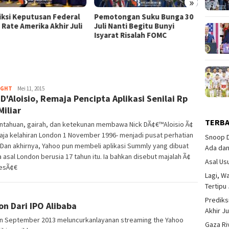
»
iksi Keputusan Federal
Pemotongan Suku Bunga 30
Bocora
 Rate Amerika Akhir Juli
Juli Nanti Begitu Bunyi
Tenta
Isyarat Risalah FOMC
Pajak 
Agung
IGHT
Mei 11, 2015
 D'Aloisio, Remaja Pencipta Aplikasi Senilai Rp
Yunianto.
SIP
Miliar
TERB
intahuan, gairah, dan ketekunan membawa Nick DÃ¢€™Aloisio Ã¢
ja kelahiran London 1 November 1996- menjadi pusat perhatian
Snoop D
 Dan akhirnya, Yahoo pun membeli aplikasi Summly yang dibuat
Ada dan
 asal London berusia 17 tahun itu. Ia bahkan disebut majalah Ã¢
Asal Us
esÃ¢€
Lagi, W
Tertipu
Prediks
on Dari IPO Alibaba
Akhir Ju
an September 2013 meluncurkanlayanan streaming the Yahoo
Gaza Ri