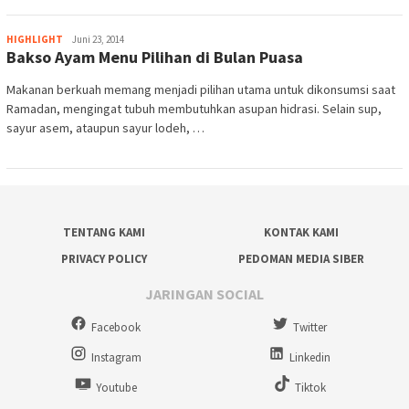
Agung
HIGHLIGHT
Juni 23, 2014
Bakso Ayam Menu Pilihan di Bulan Puasa
Yunianto.
SIP
Makanan berkuah memang menjadi pilihan utama untuk dikonsumsi saat
Ramadan, mengingat tubuh membutuhkan asupan hidrasi. Selain sup,
sayur asem, ataupun sayur lodeh, …
TENTANG KAMI
KONTAK KAMI
PRIVACY POLICY
PEDOMAN MEDIA SIBER
JARINGAN SOCIAL
Facebook
Twitter
Instagram
Linkedin
Youtube
Tiktok