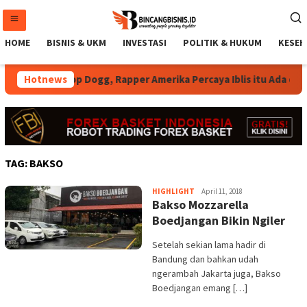
Loncat
ke
konten
HOME
BISNIS & UKM
INVESTASI
POLITIK & HUKUM
KESEH
Hotnews
Snoop Dogg, Rapper Amerika Percaya Iblis itu Ada dan
TAG:
BAKSO
Agung
HIGHLIGHT
April 11, 2018
Bakso Mozzarella
Yunianto.
SIP
Boedjangan Bikin Ngiler
Setelah sekian lama hadir di
Bandung dan bahkan udah
ngerambah Jakarta juga, Bakso
Boedjangan emang […]