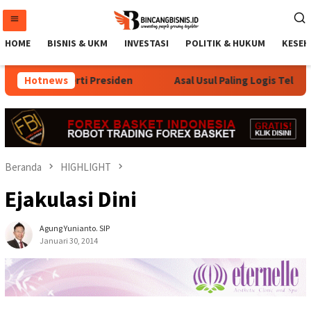
Loncat
ke
konten
HOME
BISNIS & UKM
INVESTASI
POLITIK & HUKUM
KESEH
oknya Seperti Presiden
Hotnews
Asal Usul Paling Logis Telaga Sar
Beranda
HIGHLIGHT
Ejakulasi Dini
Agung Yunianto. SIP
Januari 30, 2014