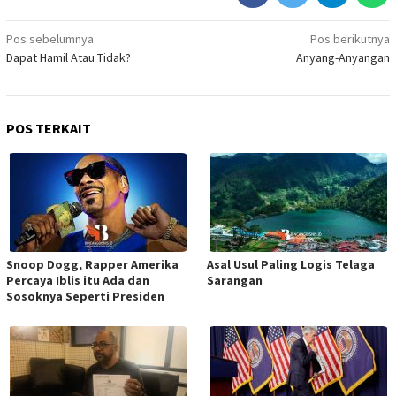
Navigasi
Pos sebelumnya
Pos berikutnya
Dapat Hamil Atau Tidak?
Anyang-Anyangan
pos
POS TERKAIT
Snoop Dogg, Rapper Amerika
Asal Usul Paling Logis Telaga
Percaya Iblis itu Ada dan
Sarangan
Sosoknya Seperti Presiden