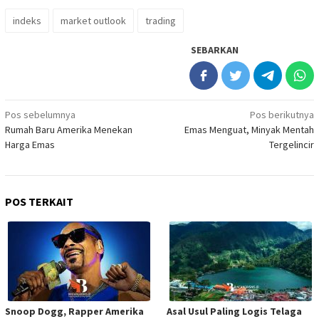
indeks
market outlook
trading
SEBARKAN
Navigasi
Pos sebelumnya
Pos berikutnya
Rumah Baru Amerika Menekan
Emas Menguat, Minyak Mentah
pos
Harga Emas
Tergelincir
POS TERKAIT
Snoop Dogg, Rapper Amerika
Asal Usul Paling Logis Telaga