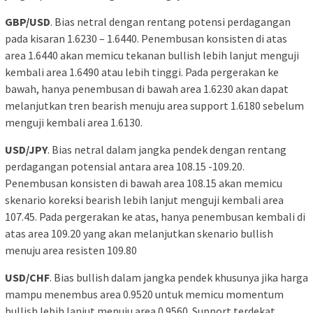
GBP/USD
. Bias netral dengan rentang potensi perdagangan
pada kisaran 1.6230 – 1.6440. Penembusan konsisten di atas
area 1.6440 akan memicu tekanan bullish lebih lanjut menguji
kembali area 1.6490 atau lebih tinggi. Pada pergerakan ke
bawah, hanya penembusan di bawah area 1.6230 akan dapat
melanjutkan tren bearish menuju area support 1.6180 sebelum
menguji kembali area 1.6130.
USD/JPY
. Bias netral dalam jangka pendek dengan rentang
perdagangan potensial antara area 108.15 -109.20.
Penembusan konsisten di bawah area 108.15 akan memicu
skenario koreksi bearish lebih lanjut menguji kembali area
107.45. Pada pergerakan ke atas, hanya penembusan kembali di
atas area 109.20 yang akan melanjutkan skenario bullish
menuju area resisten 109.80
USD/CHF
. Bias bullish dalam jangka pendek khusunya jika harga
mampu menembus area 0.9520 untuk memicu momentum
bullish lebih lanjut menuju area 0.9560. Support terdekat