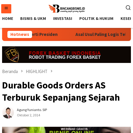
Loncat
ke
konten
HOME
BISNIS & UKM
INVESTASI
POLITIK & HUKUM
KESEH
oknya Seperti Presiden
Hotnews
Asal Usul Paling Logis Telaga Sar
Beranda
HIGHLIGHT
Durable Goods Orders AS
Terburuk Sepanjang Sejarah
Agung Yunianto. SIP
Oktober 2, 2014