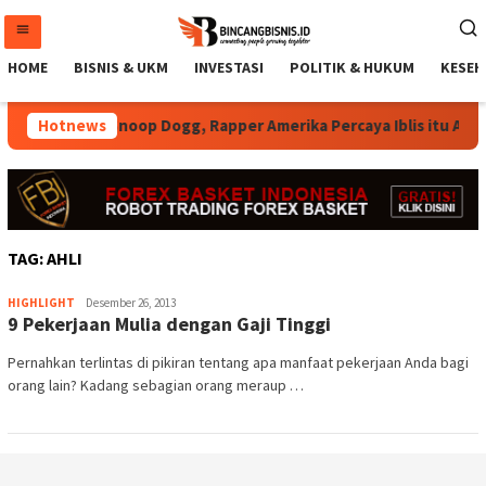
Loncat
ke
konten
HOME
BISNIS & UKM
INVESTASI
POLITIK & HUKUM
KESEH
Hotnews
Snoop Dogg, Rapper Amerika Percaya Iblis itu Ada 
TAG:
AHLI
Agung
HIGHLIGHT
Desember 26, 2013
9 Pekerjaan Mulia dengan Gaji Tinggi
Yunianto.
SIP
Pernahkan terlintas di pikiran tentang apa manfaat pekerjaan Anda bagi
orang lain? Kadang sebagian orang meraup …