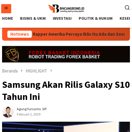
Loncat
ke
konten
HOME
BISNIS & UKM
INVESTASI
POLITIK & HUKUM
KESEH
oop Dogg, Rapper Amerika Percaya Iblis itu Ada dan Sosoknya Se
Hotnews
Beranda
HIGHLIGHT
Samsung Akan Rilis Galaxy S10
Tahun Ini
Agung Yunianto. SIP
Februari 1, 2019