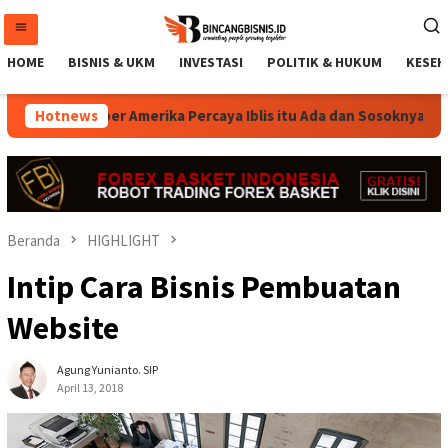
Loncat
ke
konten
HOME
BISNIS & UKM
INVESTASI
POLITIK & HUKUM
KESEH
ogg, Rapper Amerika Percaya Iblis itu Ada dan Sosoknya Seperti
Hotnews
Beranda
HIGHLIGHT
Intip Cara Bisnis Pembuatan
Website
Agung Yunianto. SIP
April 13, 2018