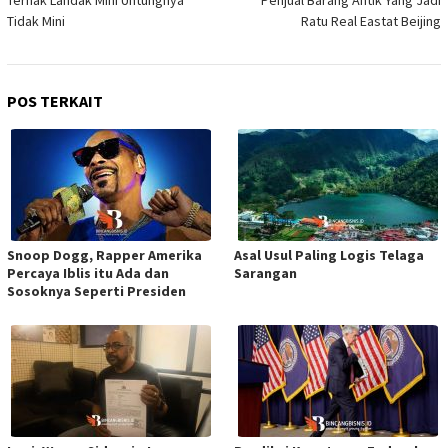
Ternak Landak Mini Untungnya
Penjual Barang Antik Yang Jadi
pos
Tidak Mini
Ratu Real Eastat Beijing
POS TERKAIT
Snoop Dogg, Rapper Amerika
Asal Usul Paling Logis Telaga
Percaya Iblis itu Ada dan
Sarangan
Sosoknya Seperti Presiden