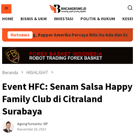
Loncat
ke
konten
HOME
BISNIS & UKM
INVESTASI
POLITIK & HUKUM
KESEH
Snoop Dogg, Rapper Amerika Percaya Iblis itu Ada dan Sosoknya 
Hotnews
Beranda
HIGHLIGHT
Event HFC: Senam Salsa Happy
Family Club di Citraland
Surabaya
Agung Yunianto. SIP
November 26, 2013