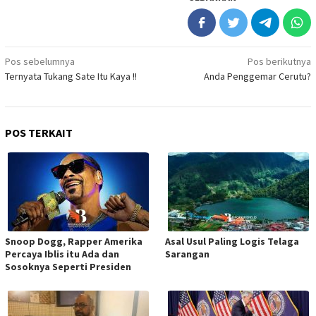
Navigasi
Pos sebelumnya
Pos berikutnya
Ternyata Tukang Sate Itu Kaya !!
Anda Penggemar Cerutu?
pos
POS TERKAIT
Snoop Dogg, Rapper Amerika
Asal Usul Paling Logis Telaga
Percaya Iblis itu Ada dan
Sarangan
Sosoknya Seperti Presiden