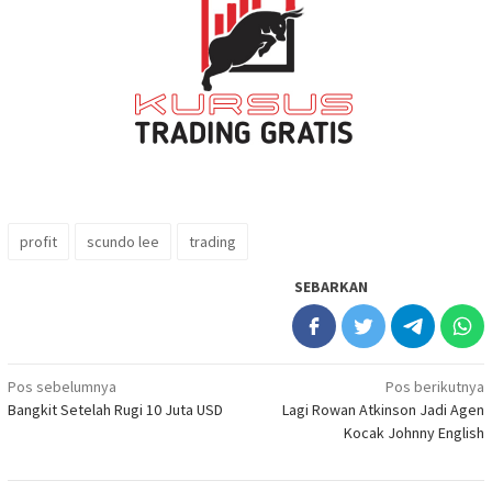
profit
scundo lee
trading
SEBARKAN
Navigasi
Pos sebelumnya
Pos berikutnya
Bangkit Setelah Rugi 10 Juta USD
Lagi Rowan Atkinson Jadi Agen
pos
Kocak Johnny English