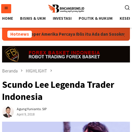
Loncat
ke
konten
HOME
BISNIS & UKM
INVESTASI
POLITIK & HUKUM
KESEH
Dogg, Rapper Amerika Percaya Iblis itu Ada dan Sosoknya Sepert
Hotnews
Beranda
HIGHLIGHT
Scundo Lee Legenda Trader
Indonesia
Agung Yunianto. SIP
April 9, 2018